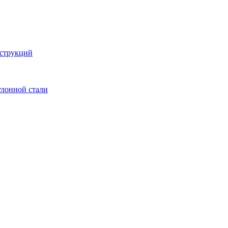
струкций
улонной стали