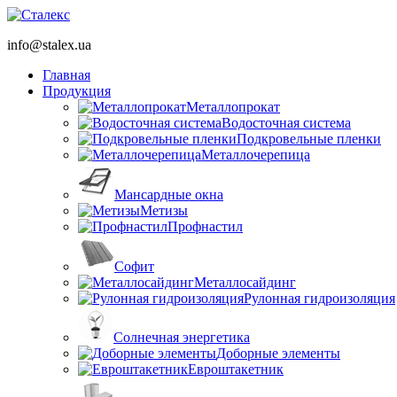
info@stalex.ua
Главная
Продукция
Металлопрокат
Водосточная система
Подкровельные пленки
Металлочерепица
Мансардные окна
Метизы
Профнастил
Софит
Металлосайдинг
Рулонная гидроизоляция
Солнечная энергетика
Доборные элементы
Евроштакетник