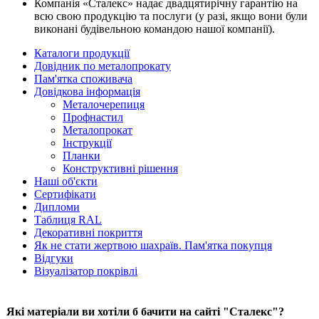
Компанія «Сталекс» надає двадцятирічну гарантію на
всю свою продукцію та послуги (у разі, якщо вони були
виконані будівельною командою нашої компанії).
Каталоги продукції
Довідник по металопрокату
Пам'ятка споживача
Довідкова інформація
Металочерепиця
Профнастил
Металопрокат
Інструкції
Планки
Конструктивні рішення
Наші об'єкти
Сертифікати
Дипломи
Таблиця RAL
Декоративні покриття
Як не стати жертвою шахраїв. Пам'ятка покупця
Відгуки
Візуалізатор покрівлі
Які матеріали ви хотіли б бачити на сайті "Сталекс"?