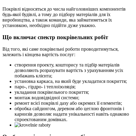
Покрівлі відносяться до числа найголовніших компонентів
будь-якої будівлі, а тому до підбору матеріалів для їх
виробництва, а також команди, яка займатиметься їх
установкою, необхідно підійти дуже уважно.
Що включає спектр покрівельних робіт
Від того, які саме покрівельні роботи проводитимуться,
залежить і кінцева вартість послуг:
створення проекту, кошторису та підбір матеріалів
дозволяють розрахувати вартість з урахуванням усіх
побажань клієнта;
установка каркаса, на який буде укладатися покриття;
паро-, гірдро- і теплоізоляція;
укладання покрівельного покриття;
монтаж водовідвідної системи;
ремонт всієї покрівлі даху або окремих її елементів;
обробка сайдингом, деревом або цеглою фронтонів і
карнизів дозволяє надати унікальності навіть однаково
спроектованим домівках.