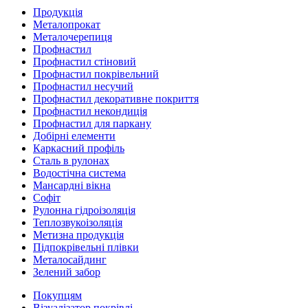
Продукція
Металопрокат
Металочерепиця
Профнастил
Профнастил стіновий
Профнастил покрівельний
Профнастил несучий
Профнастил декоративне покриття
Профнастил некондиція
Профнастил для паркану
Добірні елементи
Каркасний профіль
Сталь в рулонах
Водостічна система
Мансардні вікна
Софіт
Рулонна гідроізоляція
Теплозвукоізоляція
Метизна продукція
Підпокрівельні плівки
Металосайдинг
Зелений забор
Покупцям
Візуалізатор покрівлі