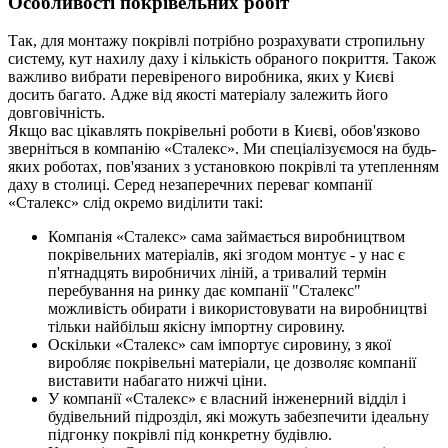
Особливості покрівельних робіт
Так, для монтажу покрівлі потрібно розрахувати стропильну
систему, кут нахилу даху і кількість обраного покриття. Також
важливо вибрати перевіреного виробника, яких у Києві
досить багато. Адже від якості матеріалу залежить його
довговічність.
Якщо вас цікавлять покрівельні роботи в Києві, обов'язково
зверніться в компанію «Сталекс». Ми спеціалізуємося на будь-
яких роботах, пов'язаних з установкою покрівлі та утепленням
даху в столиці. Серед незаперечних переваг компанії
«Сталекс» слід окремо виділити такі:
Компанія «Сталекс» сама займається виробництвом
покрівельних матеріалів, які згодом монтує - у нас є
п'ятнадцять виробничих ліній, а тривалий термін
перебування на ринку дає компанії "Сталекс"
можливість обирати і використовувати на виробництві
тільки найбільш якісну імпортну сировину.
Оскільки «Сталекс» сам імпортує сировину, з якої
виробляє покрівельні матеріали, це дозволяє компанії
виставити набагато нижчі ціни.
У компанії «Сталекс» є власний інженерний відділ і
будівельний підрозділ, які можуть забезпечити ідеальну
підгонку покрівлі під конкретну будівлю.