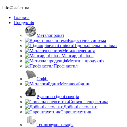
info@stalex.ua
Головна
Продукція
Металопрокат
Водостічна система
Підпокрівельні плівки
Металочерепиця
Мансардні вікна
Метизна продукція
Профнастил
Софіт
Металосайдинг
Рулонна гідроізоляція
Сонячна енергетика
Добірні елементи
Євроштахетник
Теплозвукоізоляція