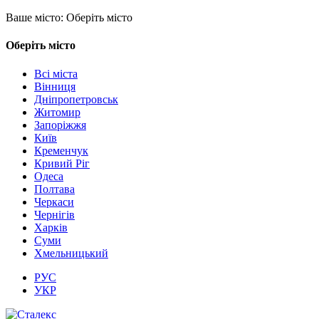
Ваше місто:
Оберіть місто
Оберіть місто
Всі міста
Вінниця
Дніпропетровськ
Житомир
Запоріжжя
Київ
Кременчук
Кривий Ріг
Одеса
Полтава
Черкаси
Чернігів
Харків
Суми
Хмельницький
РУС
УКР