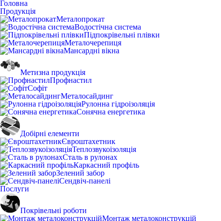
Головна
Продукція
Металопрокат
Водостічна система
Підпокрівельні плівки
Металочерепиця
Мансардні вікна
Метизна продукція
Профнастил
Софіт
Металосайдинг
Рулонна гідроізоляція
Сонячна енергетика
Добірні елементи
Євроштахетник
Теплозвукоізоляція
Сталь в рулонах
Каркасний профіль
Зелений забор
Сендвіч-панелі
Послуги
Покрівельні роботи
Монтаж металоконструкцій