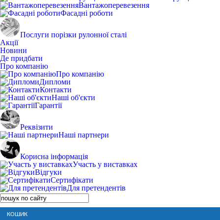
Вантажоперевезення
Фасадні роботи
Послуги порізки рулонної сталі
Акції
Новини
Де придбати
Про компанію
Про компанію
Дипломи
Контакти
Наші об'єкти
Гарантії
Реквізити
Наші партнери
Корисна інформація
Участь у виставках
Відгуки
Сертифікати
Для претендентів
КОШИК