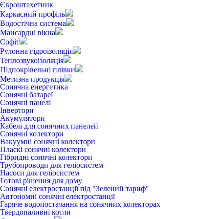
Євроштахетник
Каркасний профіль
Водостічна система
Мансардні вікна
Софіт
Рулонна гідроізоляція
Теплозвукоізоляція
Підпокрівельні плівки
Метизна продукція
Сонячна енергетика
Сонячні батареї
Сонячні панелі
Інвертори
Акумулятори
Кабелі для сонячних панелей
Сонячні колектори
Вакуумні сонячні колектори
Пласкі сонячні колектори
Гібридні сонячні колектори
Трубопроводи для геліосистем
Насоси для геліосистем
Готові рішення для дому
Сонячні електростанції під "Зелений тариф"
Автономні сонячні електростанції
Гаряче водопостачання на сонячних колекторах
Твердопаливні котли