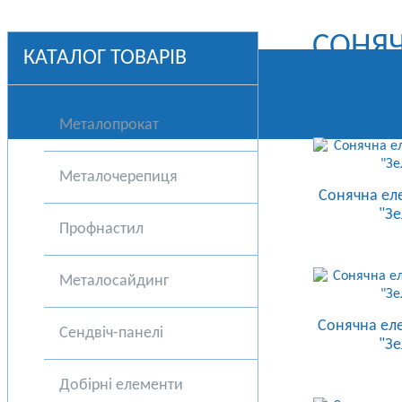
СОНЯЧ
КАТАЛОГ ТОВАРІВ
КРИВ
Металопрокат
Металочерепиця
Сонячна еле
"Зе
Профнастил
Металосайдинг
Сонячна еле
Сендвіч-панелі
"Зе
Добірні елементи