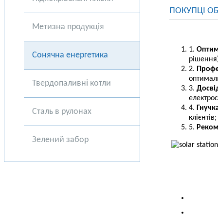
ПОКУПЦІ ОБ
Метизна продукція
1.
Оптим
Сонячна енергетика
рішення)
2.
Профе
оптимал
Твердопаливні котли
3.
Досві
електрос
4.
Гнучк
Сталь в рулонах
клієнтів;
5.
Реком
Зелений забор
ПРО КО
Реквізит
Контакт