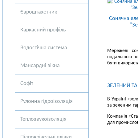
Євроштахетник
Сонячна еле
"Зе
Каркасний профіль
Водостічна система
Мережеві сон
подальшою пер
бути використ
Мансардні вікна
Софіт
ЗЕЛЕНИЙ Т
В Україні «зе
Рулонна гідроізоляція
за зеленим та
Компанія «Ста
Теплозвукоізоляція
для промислов
Підпокрівельні плівки