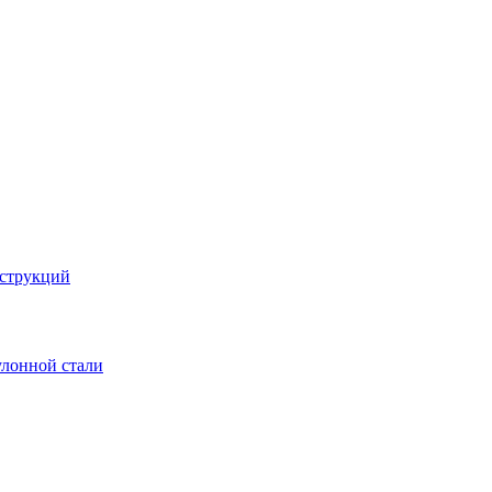
струкций
улонной стали