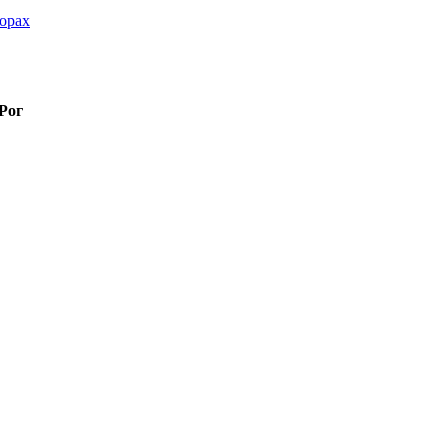
орах
Рог