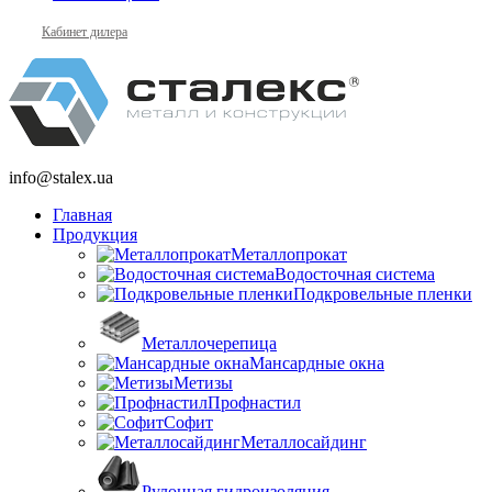
Кабинет дилера
info@stalex.ua
Главная
Продукция
Металлопрокат
Водосточная система
Подкровельные пленки
Металлочерепица
Мансардные окна
Метизы
Профнастил
Софит
Металлосайдинг
Рулонная гидроизоляция