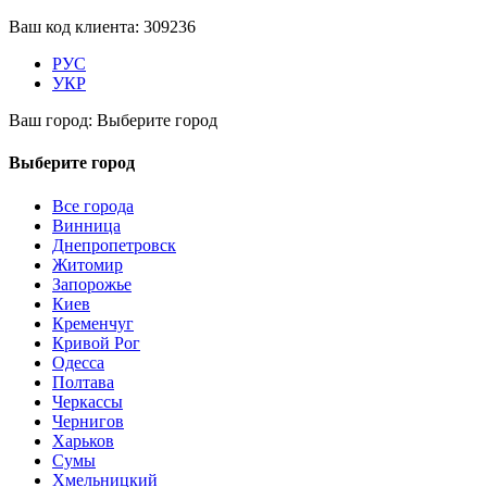
Ваш код клиента:
309236
РУС
УКР
Ваш город:
Выберите город
Выберите город
Все города
Винница
Днепропетровск
Житомир
Запорожье
Киев
Кременчуг
Кривой Рог
Одесса
Полтава
Черкассы
Чернигов
Харьков
Сумы
Хмельницкий