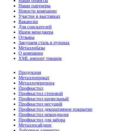
Наши объекты
Наши партнеры
Новости компании
Участие в выставках
Вакансии
Для соискателей
Ищем менеджера
Отзывы
Закупаем сталь в рулонах
Металлобазы
О компании
XML импорт товаров
Продукция
Металлопрокат
Металлочерепица
Профнастил
Профнастил стеновой
Профнастил кровельный
Профнастил несущий
Профнастил декоративное покрытие
Профнастил некондиция
Профнастил для забора
Металлосайдинг
Доборные элементы