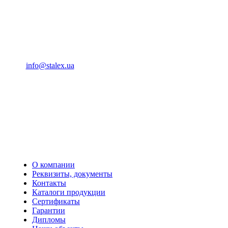
(093) 04 555 04
info@stalex.ua
04 555 04
(068)
04 555 04
(068)
04 555 04
(066)
04 555 04
(093)
О компании
Реквизиты, документы
Контакты
Каталоги продукции
Сертификаты
Гарантии
Дипломы