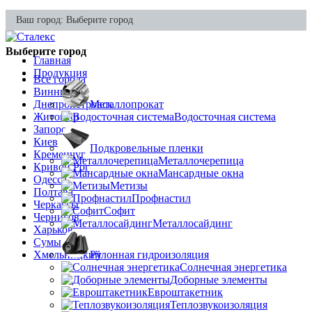
Ваш город:
Выберите город
Выберите город
Главная
Продукция
Все города
Винница
Днепропетровск
Металлопрокат
Житомир
Водосточная система
Запорожье
Киев
Подкровельные пленки
Кременчуг
Металлочерепица
Кривой Рог
Мансардные окна
Одесса
Метизы
Полтава
Профнастил
Черкассы
Софит
Чернигов
Металлосайдинг
Харьков
Сумы
Хмельницкий
Рулонная гидроизоляция
Солнечная энергетика
Доборные элементы
Евроштакетник
Теплозвукоизоляция