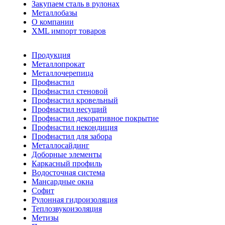
Закупаем сталь в рулонах
Металлобазы
О компании
XML импорт товаров
Продукция
Металлопрокат
Металлочерепица
Профнастил
Профнастил стеновой
Профнастил кровельный
Профнастил несущий
Профнастил декоративное покрытие
Профнастил некондиция
Профнастил для забора
Металлосайдинг
Доборные элементы
Каркасный профиль
Водосточная система
Мансардные окна
Софит
Рулонная гидроизоляция
Теплозвукоизоляция
Метизы