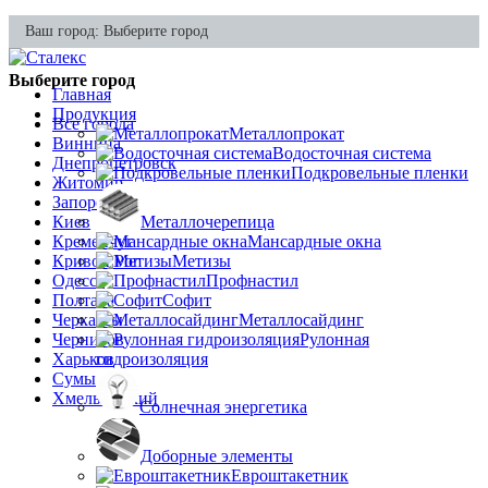
Ваш город:
Выберите город
Выберите город
Главная
Продукция
Все города
Металлопрокат
Винница
Водосточная система
Днепропетровск
Подкровельные пленки
Житомир
Запорожье
Киев
Металлочерепица
Кременчуг
Мансардные окна
Кривой Рог
Метизы
Одесса
Профнастил
Полтава
Софит
Черкассы
Металлосайдинг
Чернигов
Рулонная
Харьков
гидроизоляция
Сумы
Хмельницкий
Солнечная энергетика
Доборные элементы
Евроштакетник