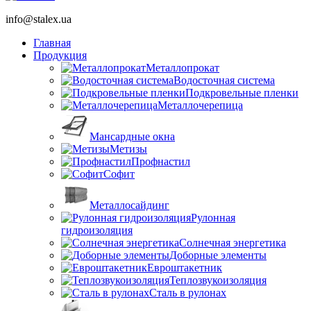
info@stalex.ua
Главная
Продукция
Металлопрокат
Водосточная система
Подкровельные пленки
Металлочерепица
Мансардные окна
Метизы
Профнастил
Софит
Металлосайдинг
Рулонная
гидроизоляция
Солнечная энергетика
Доборные элементы
Евроштакетник
Теплозвукоизоляция
Сталь в рулонах