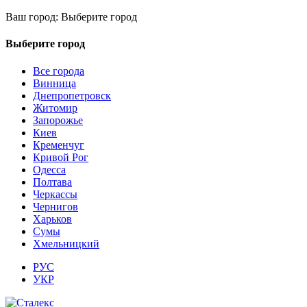
Ваш город:
Выберите город
Выберите город
Все города
Винница
Днепропетровск
Житомир
Запорожье
Киев
Кременчуг
Кривой Рог
Одесса
Полтава
Черкассы
Чернигов
Харьков
Сумы
Хмельницкий
РУС
УКР