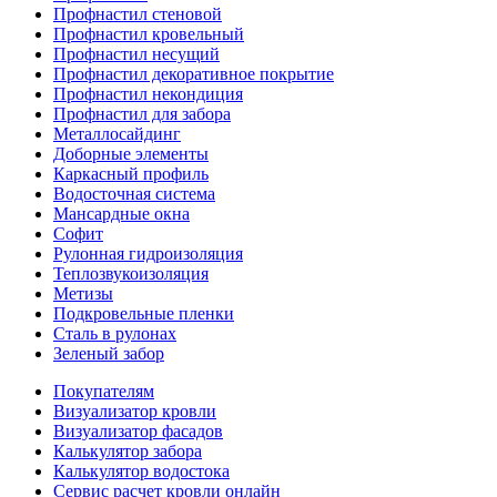
Профнастил стеновой
Профнастил кровельный
Профнастил несущий
Профнастил декоративное покрытие
Профнастил некондиция
Профнастил для забора
Металлосайдинг
Доборные элементы
Каркасный профиль
Водосточная система
Мансардные окна
Софит
Рулонная гидроизоляция
Теплозвукоизоляция
Метизы
Подкровельные пленки
Сталь в рулонах
Зеленый забор
Покупателям
Визуализатор кровли
Визуализатор фасадов
Калькулятор забора
Калькулятор водостока
Сервис расчет кровли онлайн