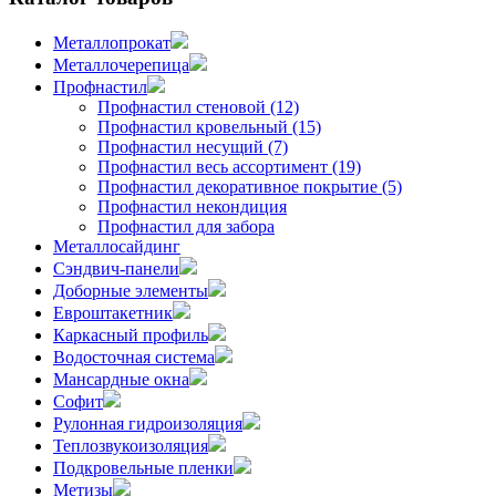
Металлопрокат
Металлочерепица
Профнастил
Профнастил стеновой (12)
Профнастил кровельный (15)
Профнастил несущий (7)
Профнастил весь ассортимент (19)
Профнастил декоративное покрытие (5)
Профнастил некондиция
Профнастил для забора
Металлосайдинг
Сэндвич-панели
Доборные элементы
Евроштакетник
Каркасный профиль
Водосточная система
Мансардные окна
Софит
Рулонная гидроизоляция
Теплозвукоизоляция
Подкровельные пленки
Метизы