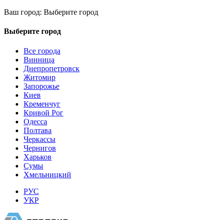
Ваш город:
Выберите город
Выберите город
Все города
Винница
Днепропетровск
Житомир
Запорожье
Киев
Кременчуг
Кривой Рог
Одесса
Полтава
Черкассы
Чернигов
Харьков
Сумы
Хмельницкий
РУС
УКР