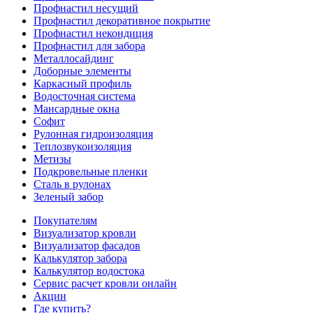
Профнастил несущий
Профнастил декоративное покрытие
Профнастил некондиция
Профнастил для забора
Металлосайдинг
Доборные элементы
Каркасный профиль
Водосточная система
Мансардные окна
Софит
Рулонная гидроизоляция
Теплозвукоизоляция
Метизы
Подкровельные пленки
Сталь в рулонах
Зеленый забор
Покупателям
Визуализатор кровли
Визуализатор фасадов
Калькулятор забора
Калькулятор водостока
Сервис расчет кровли онлайн
Акции
Где купить?