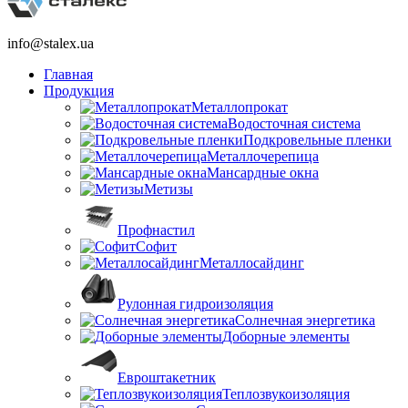
info@stalex.ua
Главная
Продукция
Металлопрокат
Водосточная система
Подкровельные пленки
Металлочерепица
Мансардные окна
Метизы
Профнастил
Софит
Металлосайдинг
Рулонная гидроизоляция
Солнечная энергетика
Доборные элементы
Евроштакетник
Теплозвукоизоляция