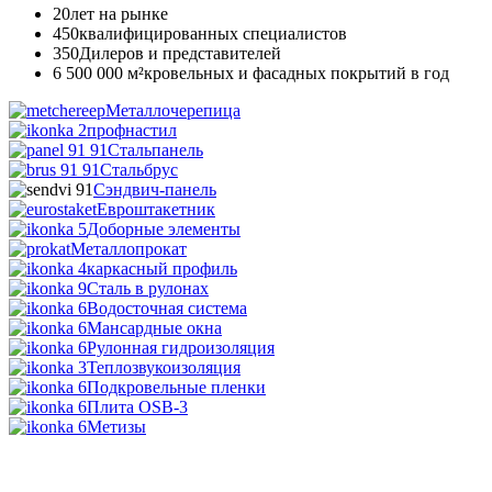
20
лет на рынке
450
квалифицированных специалистов
350
Дилеров и представителей
6 500 000 м²
кровельных и фасадных покрытий в год
Металлочерепица
профнастил
Стальпанель
Стальбрус
Сэндвич-панель
Евроштакетник
Доборные элементы
Металлопрокат
каркасный профиль
Сталь в рулонах
Водосточная система
Мансардные окна
Рулонная гидроизоляция
Теплозвукоизоляция
Подкровельные пленки
Плита OSB-3
Метизы