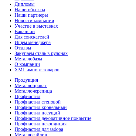
Дипломы
Наши объекты
Наши партнеры
Новости компании
Участие в выставках
Вакансии
Для соискателей
Ищем менеджера
Отзывы
Закупаем сталь в рулонах
Металлобазы
О компании
XML импорт товаров
Продукция
Металлопрокат
Металлочерепица
Профнастил
Профнастил стеновой
Профнастил кровельный
Профнастил несущий
Профнастил декоративное покрытие
Профнастил некондиция
Профнастил для забора
Металлосайдинг