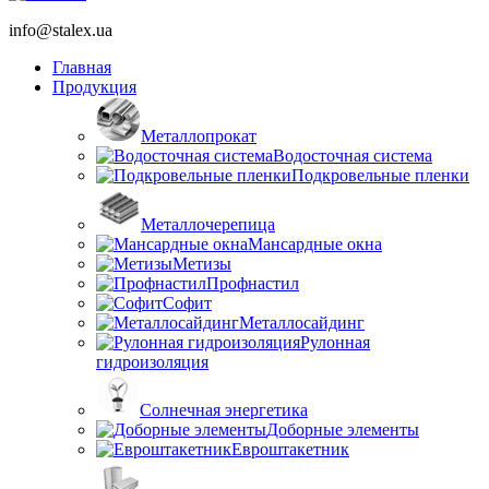
info@stalex.ua
Главная
Продукция
Металлопрокат
Водосточная система
Подкровельные пленки
Металлочерепица
Мансардные окна
Метизы
Профнастил
Софит
Металлосайдинг
Рулонная
гидроизоляция
Солнечная энергетика
Доборные элементы
Евроштакетник