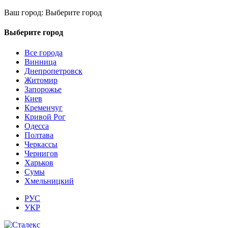
Ваш город:
Выберите город
Выберите город
Все города
Винница
Днепропетровск
Житомир
Запорожье
Киев
Кременчуг
Кривой Рог
Одесса
Полтава
Черкассы
Чернигов
Харьков
Сумы
Хмельницкий
РУС
УКР