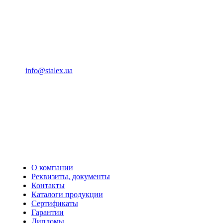
(093) 04 555 04
info@stalex.ua
04 555 04
(068)
04 555 04
(068)
04 555 04
(066)
04 555 04
(093)
О компании
Реквизиты, документы
Контакты
Каталоги продукции
Сертификаты
Гарантии
Дипломы