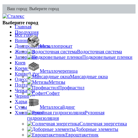
Ваш город:
Выберите город
Выберите город
Главная
Продукция
Все города
Винница
Днепропетровск
Металлопрокат
Житомир
Водосточная система
Запорожье
Подкровельные пленки
Киев
Кременчуг
Металлочерепица
Кривой Рог
Мансардные окна
Одесса
Метизы
Полтава
Профнастил
Черкассы
Софит
Чернигов
Харьков
Сумы
Металлосайдинг
Хмельницкий
Рулонная
гидроизоляция
Солнечная энергетика
Доборные элементы
Евроштакетник