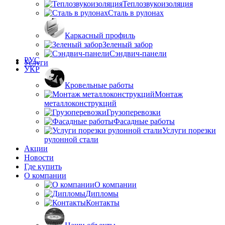
Теплозвукоизоляция
Сталь в рулонах
Каркасный профиль
Зеленый забор
Сэндвич-панели
РУС
Услуги
УКР
Кровельные работы
Монтаж
металлоконструкций
Грузоперевозки
Фасадные работы
Услуги порезки
рулонной стали
Акции
Новости
Где купить
О компании
О компании
Дипломы
Контакты