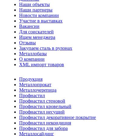
Наши объекты
Наши партнеры
Новости компании
Участие в выставках
Вакансии
Для соискателей
Ищем менеджера
Отзывы
Закупаем сталь в рулонах
Металлобазы
О компании
XML импорт товаров
Продукция
Металлопрокат
Металлочерепица
Профнастил
Профнастил стеновой
Профнастил кровельный
Профнастил несущий
Профнастил декоративное покрытие
Профнастил некондиция
Профнастил для забора
Металлосайдинг