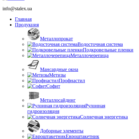
info@stalex.ua
Главная
Продукция
Металлопрокат
Водосточная система
Подкровельные пленки
Металлочерепица
Мансардные окна
Метизы
Профнастил
Софит
Металлосайдинг
Рулонная
гидроизоляция
Солнечная энергетика
Доборные элементы
Евроштакетник