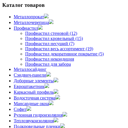
Каталог товаров
Металлопрокат
Металлочерепица
Профнастил
Профнастил стеновой (12)
Профнастил кровельный (15)
Профнастил несущий (7)
Профнастил весь ассортимент (19)
Профнастил декоративное покрытие (5)
Профнастил некондиция
Профнастил для забора
Металлосайдинг
Сэндвич-панели
Доборные элементы
Евроштакетник
Каркасный профиль
Водосточная система
Мансардные окна
Софит
Рулонная гидроизоляция
Теплозвукоизоляция
Подкровельные пленки