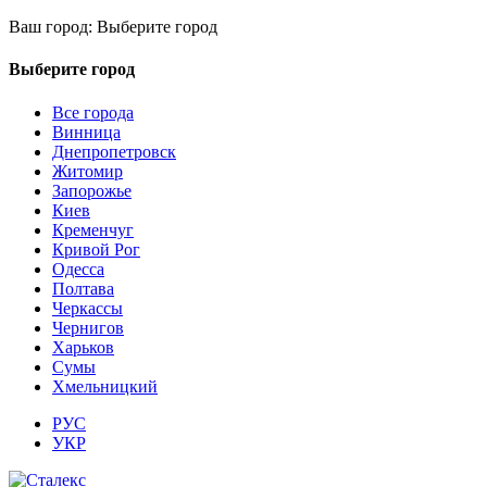
Ваш город:
Выберите город
Выберите город
Все города
Винница
Днепропетровск
Житомир
Запорожье
Киев
Кременчуг
Кривой Рог
Одесса
Полтава
Черкассы
Чернигов
Харьков
Сумы
Хмельницкий
РУС
УКР