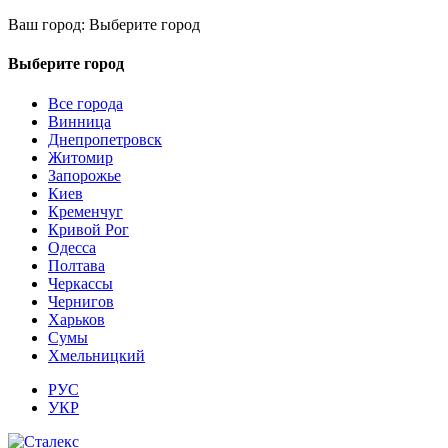
Ваш город:
Выберите город
Выберите город
Все города
Винница
Днепропетровск
Житомир
Запорожье
Киев
Кременчуг
Кривой Рог
Одесса
Полтава
Черкассы
Чернигов
Харьков
Сумы
Хмельницкий
РУС
УКР