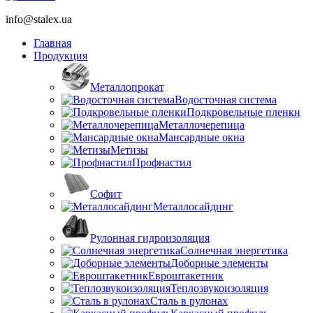
info@stalex.ua
Главная
Продукция
Металлопрокат
Водосточная система
Подкровельные пленки
Металлочерепица
Мансардные окна
Метизы
Профнастил
Софит
Металлосайдинг
Рулонная гидроизоляция
Солнечная энергетика
Доборные элементы
Евроштакетник
Теплозвукоизоляция
Сталь в рулонах