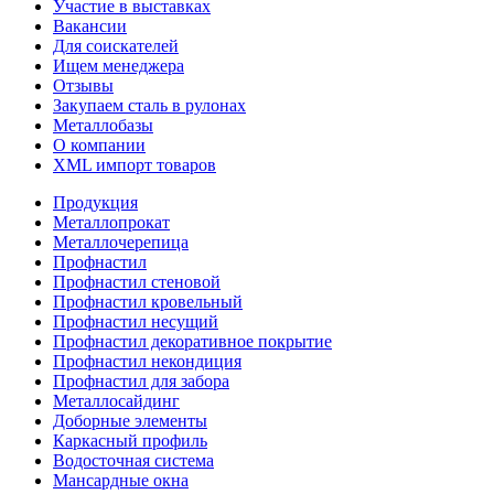
Участие в выставках
Вакансии
Для соискателей
Ищем менеджера
Отзывы
Закупаем сталь в рулонах
Металлобазы
О компании
XML импорт товаров
Продукция
Металлопрокат
Металлочерепица
Профнастил
Профнастил стеновой
Профнастил кровельный
Профнастил несущий
Профнастил декоративное покрытие
Профнастил некондиция
Профнастил для забора
Металлосайдинг
Доборные элементы
Каркасный профиль
Водосточная система
Мансардные окна