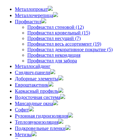
Металлопрокат
Металлочерепица
Профнастил
Профнастил стеновой (12)
Профнастил кровельный (15)
Профнастил несущий (7)
Профнастил весь ассортимент (19)
Профнастил декоративное покрытие (5)
Профнастил некондиция
Профнастил для забора
Металлосайдинг
Сэндвич-панели
Доборные элементы
Евроштакетник
Каркасный профиль
Водосточная система
Мансардные окна
Софит
Рулонная гидроизоляция
Теплозвукоизоляция
Подкровельные пленки
Метизы