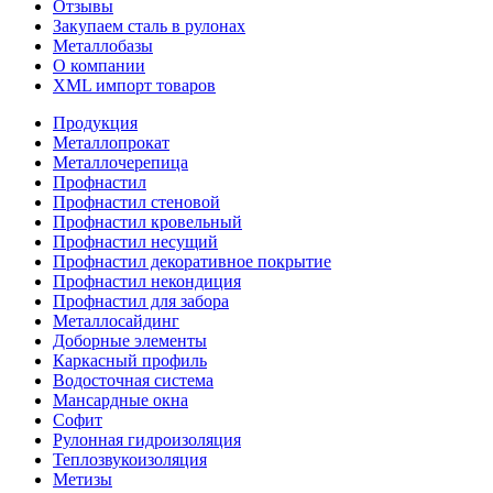
Отзывы
Закупаем сталь в рулонах
Металлобазы
О компании
XML импорт товаров
Продукция
Металлопрокат
Металлочерепица
Профнастил
Профнастил стеновой
Профнастил кровельный
Профнастил несущий
Профнастил декоративное покрытие
Профнастил некондиция
Профнастил для забора
Металлосайдинг
Доборные элементы
Каркасный профиль
Водосточная система
Мансардные окна
Софит
Рулонная гидроизоляция
Теплозвукоизоляция
Метизы