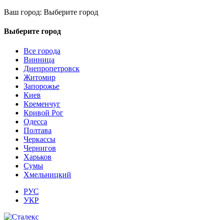
Ваш город:
Выберите город
Выберите город
Все города
Винница
Днепропетровск
Житомир
Запорожье
Киев
Кременчуг
Кривой Рог
Одесса
Полтава
Черкассы
Чернигов
Харьков
Сумы
Хмельницкий
РУС
УКР