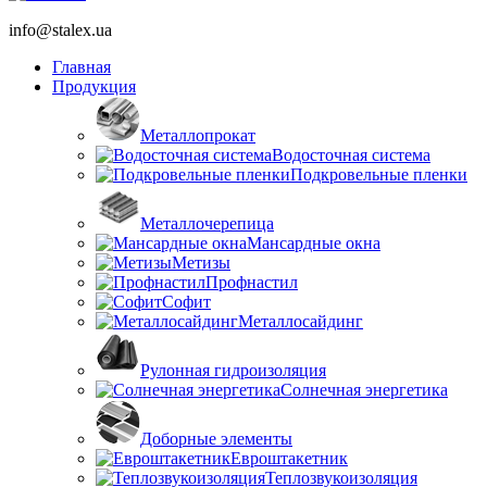
info@stalex.ua
Главная
Продукция
Металлопрокат
Водосточная система
Подкровельные пленки
Металлочерепица
Мансардные окна
Метизы
Профнастил
Софит
Металлосайдинг
Рулонная гидроизоляция
Солнечная энергетика
Доборные элементы
Евроштакетник
Теплозвукоизоляция