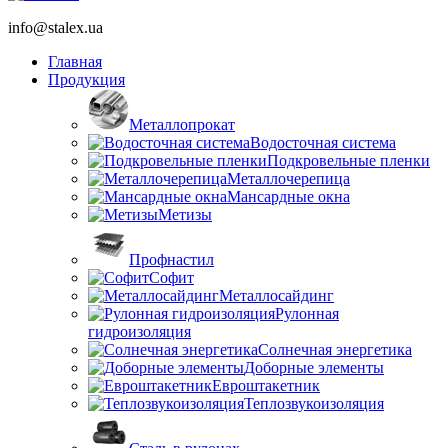
info@stalex.ua
Главная
Продукция
Металлопрокат
Водосточная система
Подкровельные пленки
Металлочерепица
Мансардные окна
Метизы
Профнастил
Софит
Металлосайдинг
Рулонная
гидроизоляция
Солнечная энергетика
Доборные элементы
Евроштакетник
Теплозвукоизоляция