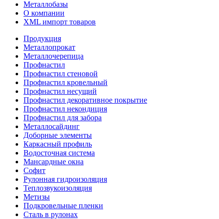
Металлобазы
О компании
XML импорт товаров
Продукция
Металлопрокат
Металлочерепица
Профнастил
Профнастил стеновой
Профнастил кровельный
Профнастил несущий
Профнастил декоративное покрытие
Профнастил некондиция
Профнастил для забора
Металлосайдинг
Доборные элементы
Каркасный профиль
Водосточная система
Мансардные окна
Софит
Рулонная гидроизоляция
Теплозвукоизоляция
Метизы
Подкровельные пленки
Сталь в рулонах