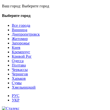
Ваш город:
Выберите город
Выберите город
Все города
Винница
Днепропетровск
Житомир
Запорожье
Киев
Кременчуг
Кривой Рог
Одесса
Полтава
Черкассы
Чернигов
Харьков
Сумы
Хмельницкий
РУС
УКР