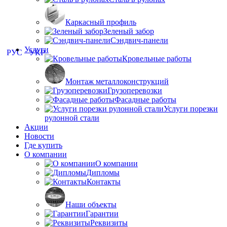
Каркасный профиль
Зеленый забор
Сэндвич-панели
Услуги
РУС
УКР
Кровельные работы
Монтаж металлоконструкций
Грузоперевозки
Фасадные работы
Услуги порезки
рулонной стали
Акции
Новости
Где купить
О компании
О компании
Дипломы
Контакты
Наши объекты
Гарантии
Реквизиты