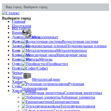
Ваш город:
Выберите город
Выберите город
Главная
Продукция
Все города
Винница
Днепропетровск
Металлопрокат
Житомир
Водосточная система
Запорожье
Подкровельные пленки
Киев
Металлочерепица
Кременчуг
Мансардные окна
Кривой Рог
Метизы
Одесса
Профнастил
Полтава
Софит
Черкассы
Чернигов
Металлосайдинг
Харьков
Рулонная
Сумы
гидроизоляция
Хмельницкий
Солнечная энергетика
Доборные элементы
Евроштакетник
Теплозвукоизоляция
Сталь в рулонах