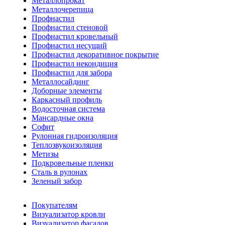
Металлопрокат
Металлочерепица
Профнастил
Профнастил стеновой
Профнастил кровельный
Профнастил несущий
Профнастил декоративное покрытие
Профнастил некондиция
Профнастил для забора
Металлосайдинг
Доборные элементы
Каркасный профиль
Водосточная система
Мансардные окна
Софит
Рулонная гидроизоляция
Теплозвукоизоляция
Метизы
Подкровельные пленки
Сталь в рулонах
Зеленый забор
Покупателям
Визуализатор кровли
Визуализатор фасадов