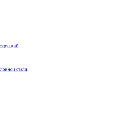
струкций
улонной стали