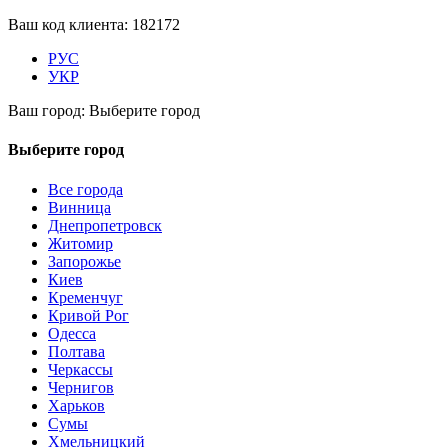
Ваш код клиента:
182172
РУС
УКР
Ваш город:
Выберите город
Выберите город
Все города
Винница
Днепропетровск
Житомир
Запорожье
Киев
Кременчуг
Кривой Рог
Одесса
Полтава
Черкассы
Чернигов
Харьков
Сумы
Хмельницкий