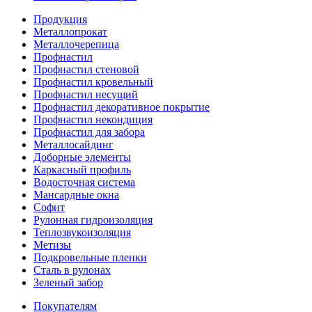
Продукция
Металлопрокат
Металлочерепица
Профнастил
Профнастил стеновой
Профнастил кровельный
Профнастил несущий
Профнастил декоративное покрытие
Профнастил некондиция
Профнастил для забора
Металлосайдинг
Доборные элементы
Каркасный профиль
Водосточная система
Мансардные окна
Софит
Рулонная гидроизоляция
Теплозвукоизоляция
Метизы
Подкровельные пленки
Сталь в рулонах
Зеленый забор
Покупателям