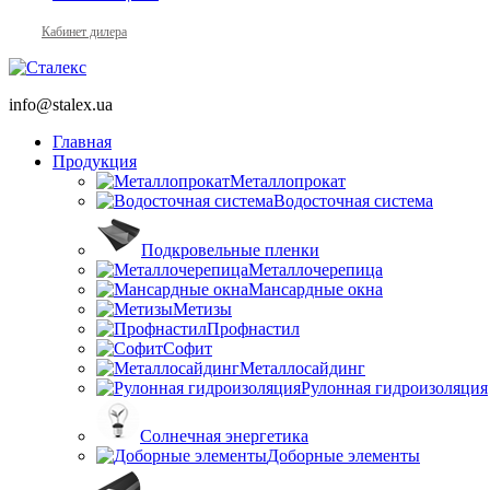
Кабинет дилера
info@stalex.ua
Главная
Продукция
Металлопрокат
Водосточная система
Подкровельные пленки
Металлочерепица
Мансардные окна
Метизы
Профнастил
Софит
Металлосайдинг
Рулонная гидроизоляция
Солнечная энергетика
Доборные элементы