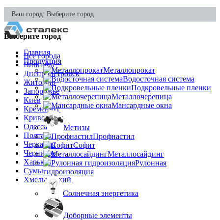
Ваш город:
Выберите город
Выберите город
Главная
Все города
Продукция
Винница
Металлопрокат
Днепропетровск
Водосточная система
Житомир
Подкровельные пленки
Запорожье
Металлочерепица
Киев
Мансардные окна
Кременчуг
Кривой Рог
Одесса
Метизы
Полтава
Профнастил
Черкассы
Софит
Чернигов
Металлосайдинг
Харьков
Рулонная
Сумы
гидроизоляция
Хмельницкий
Солнечная энергетика
Доборные элементы