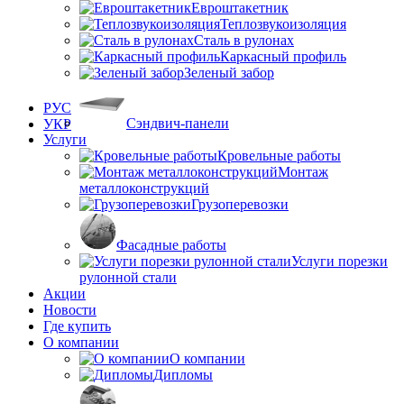
Евроштакетник
Теплозвукоизоляция
Сталь в рулонах
Каркасный профиль
Зеленый забор
РУС
Сэндвич-панели
УКР
Услуги
Кровельные работы
Монтаж
металлоконструкций
Грузоперевозки
Фасадные работы
Услуги порезки
рулонной стали
Акции
Новости
Где купить
О компании
О компании
Дипломы