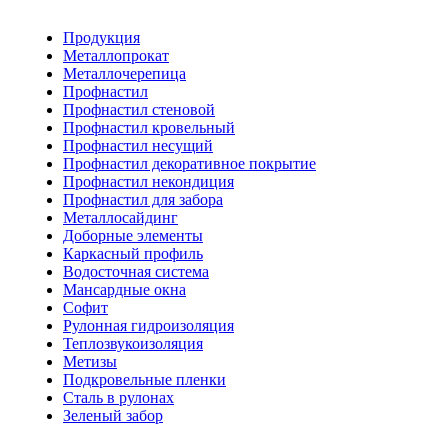
Продукция
Металлопрокат
Металлочерепица
Профнастил
Профнастил стеновой
Профнастил кровельный
Профнастил несущий
Профнастил декоративное покрытие
Профнастил некондиция
Профнастил для забора
Металлосайдинг
Доборные элементы
Каркасный профиль
Водосточная система
Мансардные окна
Софит
Рулонная гидроизоляция
Теплозвукоизоляция
Метизы
Подкровельные пленки
Сталь в рулонах
Зеленый забор