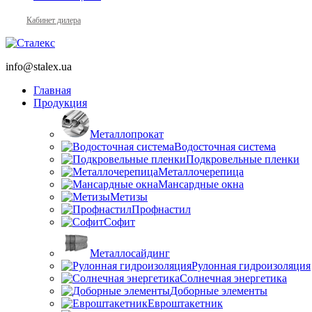
Кабинет дилера
info@stalex.ua
Главная
Продукция
Металлопрокат
Водосточная система
Подкровельные пленки
Металлочерепица
Мансардные окна
Метизы
Профнастил
Софит
Металлосайдинг
Рулонная гидроизоляция
Солнечная энергетика
Доборные элементы
Евроштакетник