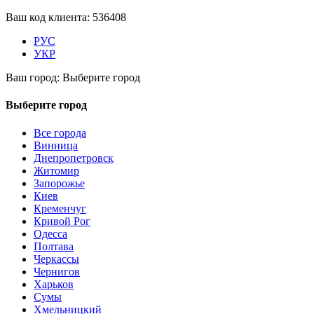
Ваш код клиента:
536408
РУС
УКР
Ваш город:
Выберите город
Выберите город
Все города
Винница
Днепропетровск
Житомир
Запорожье
Киев
Кременчуг
Кривой Рог
Одесса
Полтава
Черкассы
Чернигов
Харьков
Сумы
Хмельницкий