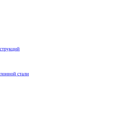
струкций
улонной стали