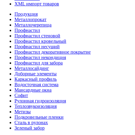
XML импорт товаров
Продукция
Металлопрокат
Металлочерепица
Профнастил
Профнастил стеновой
Профнастил кровельный
Профнастил несущий
Профнастил декоративное покрытие
Профнастил некондиция
Профнастил для забора
Металлосайдинг
Доборные элементы
Каркасный профиль
Водосточная система
Мансардные окна
Софит
Рулонная гидроизоляция
Теплозвукоизоляция
Метизы
Подкровельные пленки
Сталь в рулонах
Зеленый забор