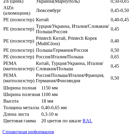
Zn (цинк)
Украина(Мариуполь)
0,50-0,65
AlZn
Люксембург
0,45-0,50
(алюмоцинк)
РЕ (полиэстер)
Китай
0,40-0,45
Турция/Украина, Италия/Словакия/
РЕ (полиэстер)
0,45
Польша/Россия
Printech Китай, Printech Корея
РЕ (полиэстер)
0,40
(MultiGloss)
РЕ (полиэстер)
Польша/Германия/Россия
0,50
РЕ (полиэстер)
Россия/Италия/Польша
0,65
РЕМА
Китай, Турция/Украина, Италия/
0,45
(матполиэстер)
Словакия/Польша
РЕМА
Россия/Польша/Италия/Франция,
0,50
(матполиэстер)
Германия/Финляндия
Ширина полная
1150 мм
Ширина полезная
1100 мм
Высота
18 мм
Толщина металла
0,40-0,65 мм
Длина листа
0,3-10 м
Цветовая гамма
20 цветов по шкале
RAL
Справочная информация