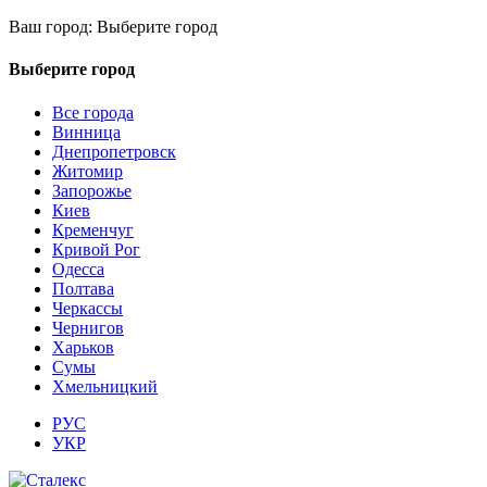
Ваш город:
Выберите город
Выберите город
Все города
Винница
Днепропетровск
Житомир
Запорожье
Киев
Кременчуг
Кривой Рог
Одесса
Полтава
Черкассы
Чернигов
Харьков
Сумы
Хмельницкий
РУС
УКР