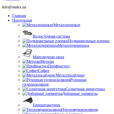
info@stalex.ua
Главная
Продукция
Металлопрокат
Водосточная система
Подкровельные пленки
Металлочерепица
Мансардные окна
Метизы
Профнастил
Софит
Металлосайдинг
Рулонная
гидроизоляция
Солнечная энергетика
Доборные элементы
Евроштакетник
Теплозвукоизоляция