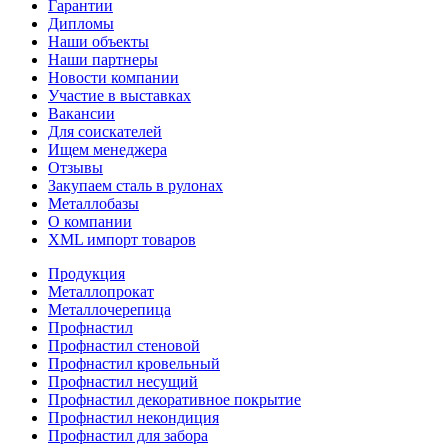
Гарантии
Дипломы
Наши объекты
Наши партнеры
Новости компании
Участие в выставках
Вакансии
Для соискателей
Ищем менеджера
Отзывы
Закупаем сталь в рулонах
Металлобазы
О компании
XML импорт товаров
Продукция
Металлопрокат
Металлочерепица
Профнастил
Профнастил стеновой
Профнастил кровельный
Профнастил несущий
Профнастил декоративное покрытие
Профнастил некондиция
Профнастил для забора