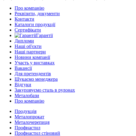
Про компанію
Реквізити, документи
Контакти
Каталоги продукції
Сертифікати
Гарантії
Дипломи
Наші об'єкти
Наші партнери
Новини компанії
Участь у виставках
Вакансії
Для претендентів
Шукаємо менеджера
Відгуки
Закуповуємо сталь в рулонах
Металобази
Про компанію
Продукція
Металопрокат
Металочерепиця
Профнастил
Профнастил стіновий