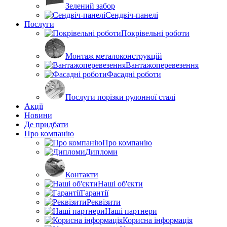
Зелений забор
Сендвіч-панелі
Послуги
Покрівельні роботи
Монтаж металоконструкцій
Вантажоперевезення
Фасадні роботи
Послуги порізки рулонної сталі
Акції
Новини
Де придбати
Про компанію
Про компанію
Дипломи
Контакти
Наші об'єкти
Гарантії
Реквізити
Наші партнери
Корисна інформація