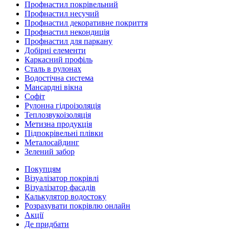
Профнастил покрівельний
Профнастил несучий
Профнастил декоративне покриття
Профнастил некондиція
Профнастил для паркану
Добірні елементи
Каркасний профіль
Сталь в рулонах
Водостічна система
Мансардні вікна
Софіт
Рулонна гідроізоляція
Теплозвукоізоляція
Метизна продукція
Підпокрівельні плівки
Металосайдинг
Зелений забор
Покупцям
Візуалізатор покрівлі
Візуалізатор фасадів
Калькулятор водостоку
Розрахувати покрівлю онлайн
Акції
Де придбати