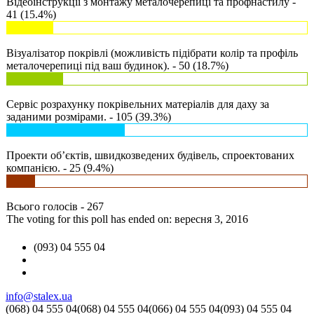
Відеоінструкції з монтажу металочерепиці та профнастилу -
41 (15.4%)
Візуалізатор покрівлі (можливість підібрати колір та профіль
металочерепиці під ваш будинок). - 50 (18.7%)
Сервіс розрахунку покрівельних матеріалів для даху за
заданими розмірами. - 105 (39.3%)
Проекти об’єктів, швидкозведених будівель, спроектованих
компанією. - 25 (9.4%)
Всього голосів - 267
The voting for this poll has ended on: вересня 3, 2016
(093) 04 555 04
info@stalex.ua
(068)
04 555 04
(068)
04 555 04
(066)
04 555 04
(093)
04 555 04