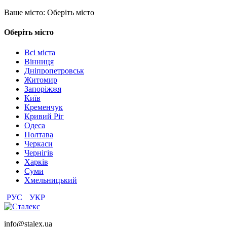
Ваше місто:
Оберіть місто
Оберіть місто
Всі міста
Вінниця
Дніпропетровськ
Житомир
Запоріжжя
Київ
Кременчук
Кривий Ріг
Одеса
Полтава
Черкаси
Чернігів
Харків
Суми
Хмельницький
РУС
УКР
info@stalex.ua