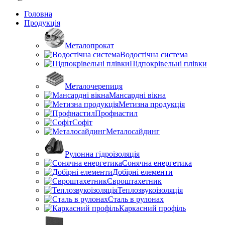
Головна
Продукція
Металопрокат
Водостічна система
Підпокрівельні плівки
Металочерепиця
Мансардні вікна
Метизна продукція
Профнастил
Софіт
Металосайдинг
Рулонна гідроізоляція
Сонячна енергетика
Добірні елементи
Євроштахетник
Теплозвукоізоляція
Сталь в рулонах
Каркасний профіль