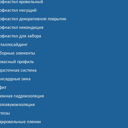
офнастил кровельный
офнастил несущий
офнастил декоративное покрытие
офнастил некондиция
офнастил для забора
таллосайдинг
борные элементы
ркасный профиль
досточная система
нсардные окна
фит
лонная гидроизоляция
плозвукоизоляция
тизы
дкровельные пленки