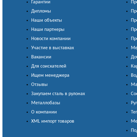
Гарантии
Пр
Дипломы
Пр
Наши объекты
Пр
Наши партнеры
Пр
Новости компании
Пр
Участие в выставках
Ме
Вакансии
До
Для соискателей
Ка
Ищем менеджера
Во
Отзывы
Ма
Закупаем сталь в рулонах
Со
Металлобазы
Ру
О компании
Те
XML импорт товаров
Ме
По