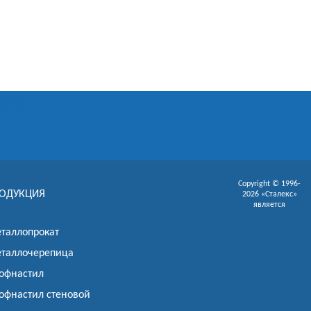
ER"
Copyright © 1996-
ОДУКЦИЯ
2026 «Сталекс»
является
таллопрокат
таллочерепица
офнастил
офнастил стеновой