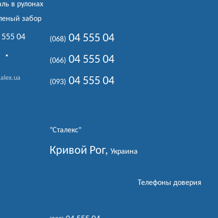
аль в рулонах
леный забор
 555 04
04 555 04
(068)
04 555 04
(066)
alex.ua
04 555 04
(093)
"Сталекс"
Кривой Рог,
Украина
Телефоны доверия