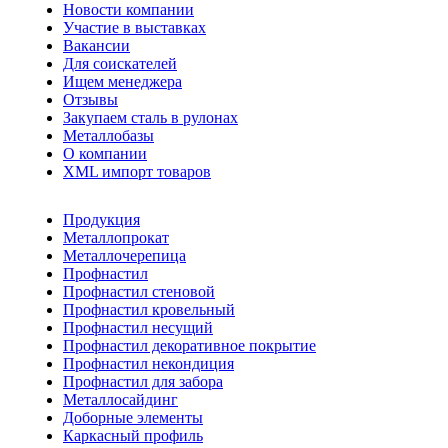
Новости компании
Участие в выставках
Вакансии
Для соискателей
Ищем менеджера
Отзывы
Закупаем сталь в рулонах
Металлобазы
О компании
XML импорт товаров
Продукция
Металлопрокат
Металлочерепица
Профнастил
Профнастил стеновой
Профнастил кровельный
Профнастил несущий
Профнастил декоративное покрытие
Профнастил некондиция
Профнастил для забора
Металлосайдинг
Доборные элементы
Каркасный профиль