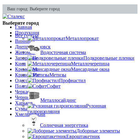
Ваш город:
Выберите город
Выберите город
Главная
Продукция
Все города
Металлопрокат
Винница
Днепропетровск
Житомир
Водосточная система
Запорожье
Подкровельные пленки
Киев
Металлочерепица
Кременчуг
Мансардные окна
Кривой Рог
Метизы
Одесса
Профнастил
Полтава
Софит
Черкассы
Чернигов
Металлосайдинг
Харьков
Рулонная
Сумы
гидроизоляция
Хмельницкий
Солнечная энергетика
Доборные элементы
Евроштакетник