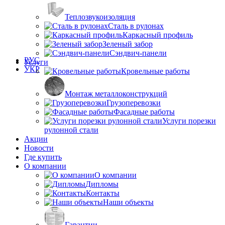
Теплозвукоизоляция
Сталь в рулонах
Каркасный профиль
Зеленый забор
Сэндвич-панели
РУС
Услуги
УКР
Кровельные работы
Монтаж металлоконструкций
Грузоперевозки
Фасадные работы
Услуги порезки
рулонной стали
Акции
Новости
Где купить
О компании
О компании
Дипломы
Контакты
Наши объекты
Гарантии