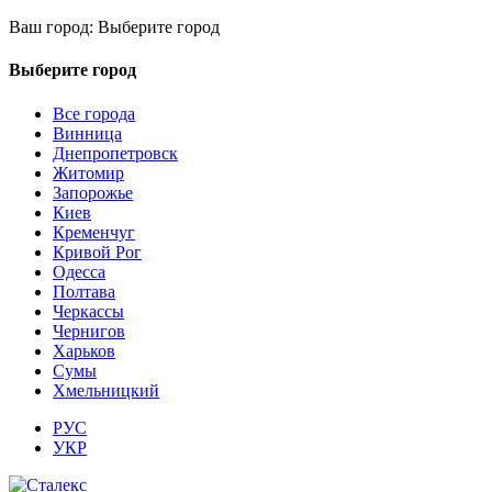
Ваш город:
Выберите город
Выберите город
Все города
Винница
Днепропетровск
Житомир
Запорожье
Киев
Кременчуг
Кривой Рог
Одесса
Полтава
Черкассы
Чернигов
Харьков
Сумы
Хмельницкий
РУС
УКР