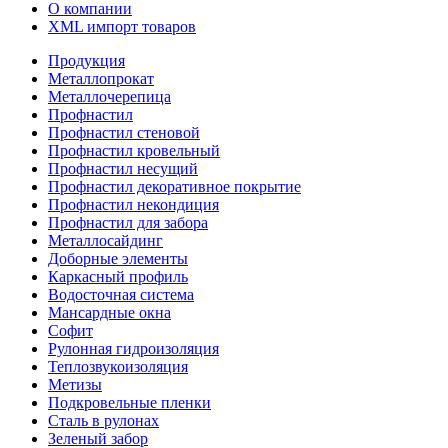
О компании
XML импорт товаров
Продукция
Металлопрокат
Металлочерепица
Профнастил
Профнастил стеновой
Профнастил кровельный
Профнастил несущий
Профнастил декоративное покрытие
Профнастил некондиция
Профнастил для забора
Металлосайдинг
Доборные элементы
Каркасный профиль
Водосточная система
Мансардные окна
Софит
Рулонная гидроизоляция
Теплозвукоизоляция
Метизы
Подкровельные пленки
Сталь в рулонах
Зеленый забор