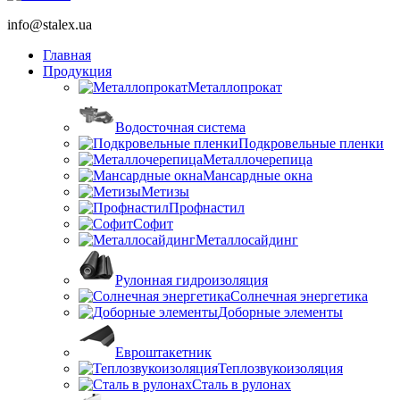
info@stalex.ua
Главная
Продукция
Металлопрокат
Водосточная система
Подкровельные пленки
Металлочерепица
Мансардные окна
Метизы
Профнастил
Софит
Металлосайдинг
Рулонная гидроизоляция
Солнечная энергетика
Доборные элементы
Евроштакетник
Теплозвукоизоляция
Сталь в рулонах