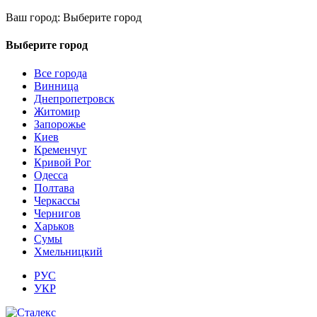
Ваш город:
Выберите город
Выберите город
Все города
Винница
Днепропетровск
Житомир
Запорожье
Киев
Кременчуг
Кривой Рог
Одесса
Полтава
Черкассы
Чернигов
Харьков
Сумы
Хмельницкий
РУС
УКР