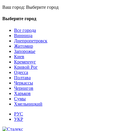
Ваш город:
Выберите город
Выберите город
Все города
Винница
Днепропетровск
Житомир
Запорожье
Киев
Кременчуг
Кривой Рог
Одесса
Полтава
Черкассы
Чернигов
Харьков
Сумы
Хмельницкий
РУС
УКР