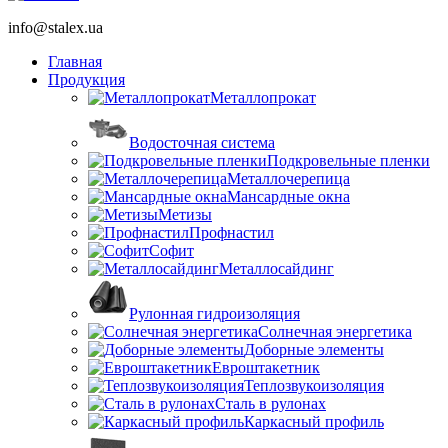
info@stalex.ua
Главная
Продукция
Металлопрокат
Водосточная система
Подкровельные пленки
Металлочерепица
Мансардные окна
Метизы
Профнастил
Софит
Металлосайдинг
Рулонная гидроизоляция
Солнечная энергетика
Доборные элементы
Евроштакетник
Теплозвукоизоляция
Сталь в рулонах
Каркасный профиль