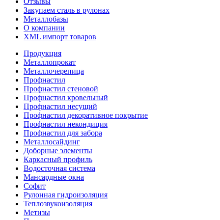
Отзывы
Закупаем сталь в рулонах
Металлобазы
О компании
XML импорт товаров
Продукция
Металлопрокат
Металлочерепица
Профнастил
Профнастил стеновой
Профнастил кровельный
Профнастил несущий
Профнастил декоративное покрытие
Профнастил некондиция
Профнастил для забора
Металлосайдинг
Доборные элементы
Каркасный профиль
Водосточная система
Мансардные окна
Софит
Рулонная гидроизоляция
Теплозвукоизоляция
Метизы