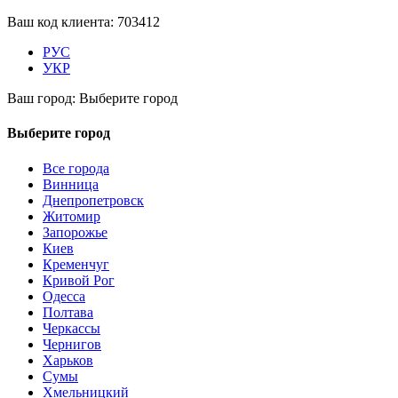
Ваш код клиента:
703412
РУС
УКР
Ваш город:
Выберите город
Выберите город
Все города
Винница
Днепропетровск
Житомир
Запорожье
Киев
Кременчуг
Кривой Рог
Одесса
Полтава
Черкассы
Чернигов
Харьков
Сумы
Хмельницкий