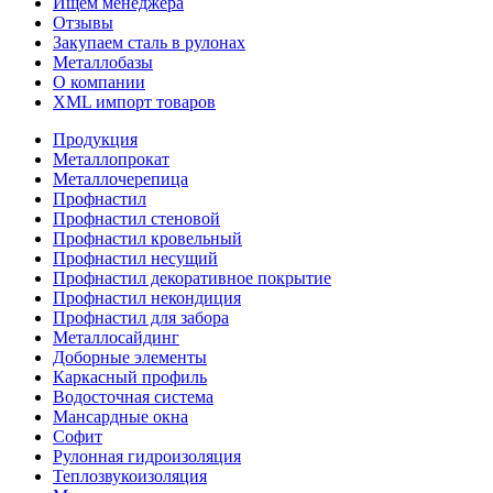
Ищем менеджера
Отзывы
Закупаем сталь в рулонах
Металлобазы
О компании
XML импорт товаров
Продукция
Металлопрокат
Металлочерепица
Профнастил
Профнастил стеновой
Профнастил кровельный
Профнастил несущий
Профнастил декоративное покрытие
Профнастил некондиция
Профнастил для забора
Металлосайдинг
Доборные элементы
Каркасный профиль
Водосточная система
Мансардные окна
Софит
Рулонная гидроизоляция
Теплозвукоизоляция