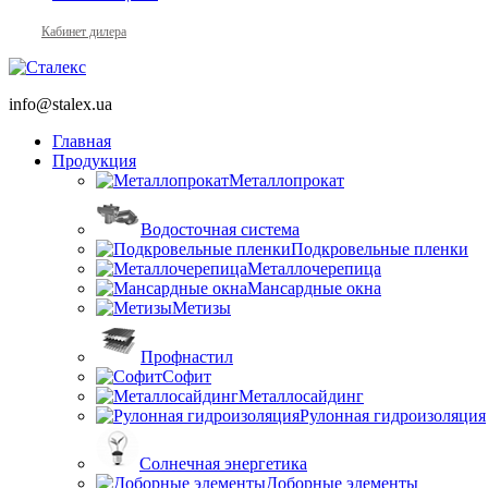
Кабинет дилера
info@stalex.ua
Главная
Продукция
Металлопрокат
Водосточная система
Подкровельные пленки
Металлочерепица
Мансардные окна
Метизы
Профнастил
Софит
Металлосайдинг
Рулонная гидроизоляция
Солнечная энергетика
Доборные элементы