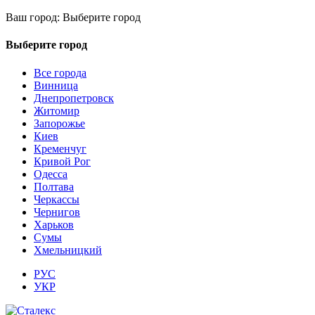
Ваш город:
Выберите город
Выберите город
Все города
Винница
Днепропетровск
Житомир
Запорожье
Киев
Кременчуг
Кривой Рог
Одесса
Полтава
Черкассы
Чернигов
Харьков
Сумы
Хмельницкий
РУС
УКР