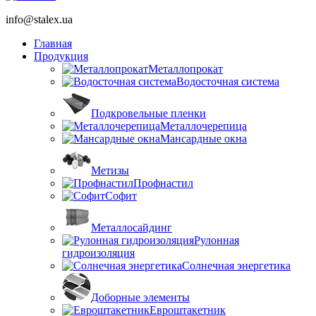
info@stalex.ua
Главная
Продукция
Металлопрокат
Водосточная система
Подкровельные пленки
Металлочерепица
Мансардные окна
Метизы
Профнастил
Софит
Металлосайдинг
Рулонная
гидроизоляция
Солнечная энергетика
Доборные элементы
Евроштакетник