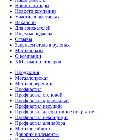
Наши партнеры
Новости компании
Участие в выставках
Вакансии
Для соискателей
Ищем менеджера
Отзывы
Закупаем сталь в рулонах
Металлобазы
О компании
XML импорт товаров
Продукция
Металлопрокат
Металлочерепица
Профнастил
Профнастил стеновой
Профнастил кровельный
Профнастил несущий
Профнастил декоративное покрытие
Профнастил некондиция
Профнастил для забора
Металлосайдинг
Доборные элементы
Каркасный профиль