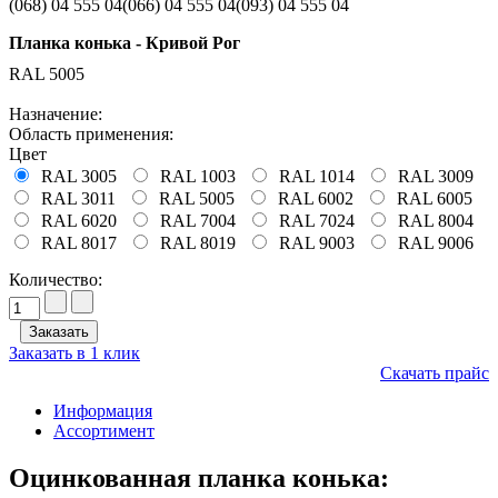
(068)
04 555 04
(066)
04 555 04
(093)
04 555 04
Планка конька - Кривой Рог
RAL 5005
Назначение:
Область применения:
Цвет
RAL 3005
RAL 1003
RAL 1014
RAL 3009
RAL 3011
RAL 5005
RAL 6002
RAL 6005
RAL 6020
RAL 7004
RAL 7024
RAL 8004
RAL 8017
RAL 8019
RAL 9003
RAL 9006
Количество:
Заказать в 1 клик
Скачать прайс
Информация
Ассортимент
Оцинкованная планка конька: