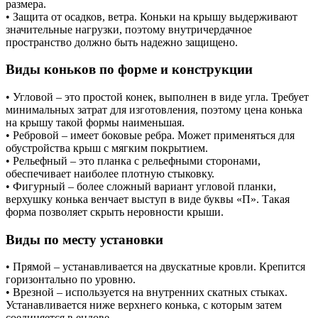
размера.
• Защита от осадков, ветра. Коньки на крышу выдерживают
значительные нагрузки, поэтому внутричердачное
пространство должно быть надежно защищено.
Виды коньков по форме и конструкции
• Угловой – это простой конек, выполнен в виде угла. Требует
минимальных затрат для изготовления, поэтому цена конька
на крышу такой формы наименьшая.
• Ребровой – имеет боковые ребра. Может применяться для
обустройства крыш с мягким покрытием.
• Рельефный – это планка с рельефными сторонами,
обеспечивает наиболее плотную стыковку.
• Фигурный – более сложный вариант угловой планки,
верхушку конька венчает выступ в виде буквы «П». Такая
форма позволяет скрыть неровности крыши.
Виды по месту установки
• Прямой – устанавливается на двускатные кровли. Крепится
горизонтально по уровню.
• Врезной – используется на внутренних скатных стыках.
Устанавливается ниже верхнего конька, с которым затем
соединяется в ендове.