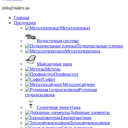
info@stalex.ua
Главная
Продукция
Металлопрокат
Водосточная система
Подкровельные пленки
Металлочерепица
Мансардные окна
Метизы
Профнастил
Софит
Металлосайдинг
Рулонная
гидроизоляция
Солнечная энергетика
Доборные элементы
Евроштакетник
Теплозвукоизоляция
Сталь в рулонах