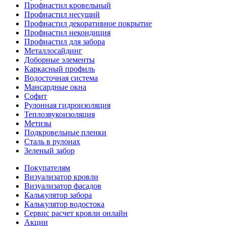
Профнастил кровельный
Профнастил несущий
Профнастил декоративное покрытие
Профнастил некондиция
Профнастил для забора
Металлосайдинг
Доборные элементы
Каркасный профиль
Водосточная система
Мансардные окна
Софит
Рулонная гидроизоляция
Теплозвукоизоляция
Метизы
Подкровельные пленки
Сталь в рулонах
Зеленый забор
Покупателям
Визуализатор кровли
Визуализатор фасадов
Калькулятор забора
Калькулятор водостока
Сервис расчет кровли онлайн
Акции