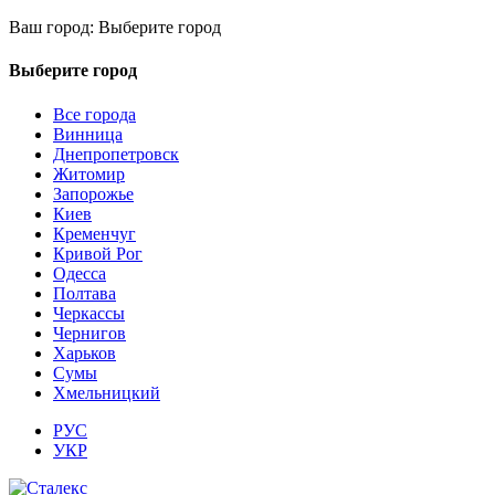
Ваш город:
Выберите город
Выберите город
Все города
Винница
Днепропетровск
Житомир
Запорожье
Киев
Кременчуг
Кривой Рог
Одесса
Полтава
Черкассы
Чернигов
Харьков
Сумы
Хмельницкий
РУС
УКР