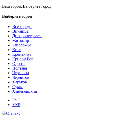
Ваш город:
Выберите город
Выберите город
Все города
Винница
Днепропетровск
Житомир
Запорожье
Киев
Кременчуг
Кривой Рог
Одесса
Полтава
Черкассы
Чернигов
Харьков
Сумы
Хмельницкий
РУС
УКР