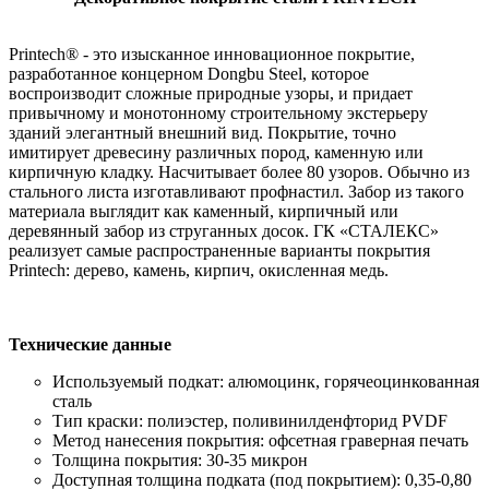
Printech® - это изысканное инновационное покрытие,
разработанное концерном Dongbu Steel, которое
воспроизводит сложные природные узоры, и придает
привычному и монотонному строительному экстерьеру
зданий элегантный внешний вид. Покрытие, точно
имитирует древесину различных пород, каменную или
кирпичную кладку. Насчитывает более 80 узоров. Обычно из
стального листа изготавливают профнастил. Забор из такого
материала выглядит как каменный, кирпичный или
деревянный забор из струганных досок. ГК «СТАЛЕКС»
реализует самые распространенные варианты покрытия
Printech: дерево, камень, кирпич, окисленная медь.
Технические данные
Используемый подкат: алюмоцинк, горячеоцинкованная
сталь
Тип краски: полиэстер, поливинилденфторид PVDF
Метод нанесения покрытия: офсетная граверная печать
Толщина покрытия: 30-35 микрон
Доступная толщина подката (под покрытием): 0,35-0,80