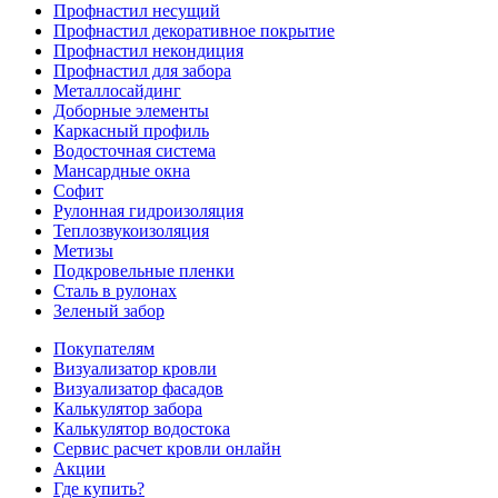
Профнастил несущий
Профнастил декоративное покрытие
Профнастил некондиция
Профнастил для забора
Металлосайдинг
Доборные элементы
Каркасный профиль
Водосточная система
Мансардные окна
Софит
Рулонная гидроизоляция
Теплозвукоизоляция
Метизы
Подкровельные пленки
Сталь в рулонах
Зеленый забор
Покупателям
Визуализатор кровли
Визуализатор фасадов
Калькулятор забора
Калькулятор водостока
Сервис расчет кровли онлайн
Акции
Где купить?