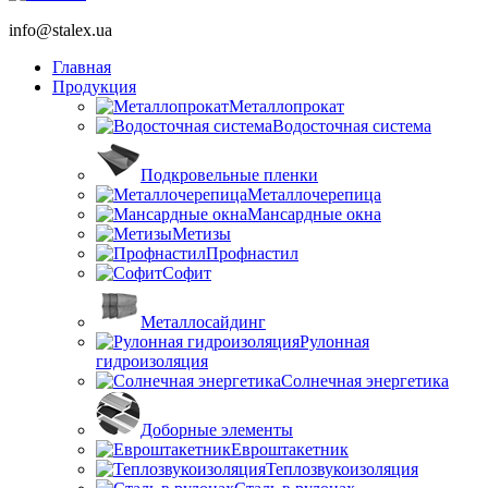
info@stalex.ua
Главная
Продукция
Металлопрокат
Водосточная система
Подкровельные пленки
Металлочерепица
Мансардные окна
Метизы
Профнастил
Софит
Металлосайдинг
Рулонная
гидроизоляция
Солнечная энергетика
Доборные элементы
Евроштакетник
Теплозвукоизоляция