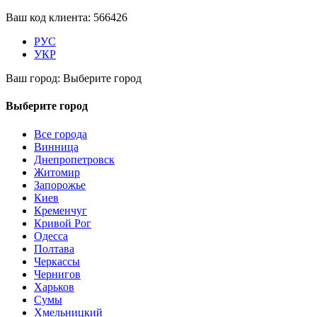
Ваш код клиента:
566426
РУС
УКР
Ваш город:
Выберите город
Выберите город
Все города
Винница
Днепропетровск
Житомир
Запорожье
Киев
Кременчуг
Кривой Рог
Одесса
Полтава
Черкассы
Чернигов
Харьков
Сумы
Хмельницкий