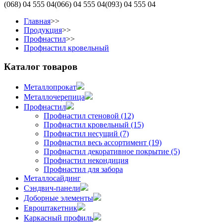
(068)
04 555 04
(066)
04 555 04
(093)
04 555 04
Главная
>>
Продукция
>>
Профнастил
>>
Профнастил кровельный
Каталог товаров
Металлопрокат
Металлочерепица
Профнастил
Профнастил стеновой (12)
Профнастил кровельный (15)
Профнастил несущий (7)
Профнастил весь ассортимент (19)
Профнастил декоративное покрытие (5)
Профнастил некондиция
Профнастил для забора
Металлосайдинг
Сэндвич-панели
Доборные элементы
Евроштакетник
Каркасный профиль