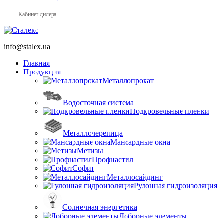
Кабинет дилера
info@stalex.ua
Главная
Продукция
Металлопрокат
Водосточная система
Подкровельные пленки
Металлочерепица
Мансардные окна
Метизы
Профнастил
Софит
Металлосайдинг
Рулонная гидроизоляция
Солнечная энергетика
Доборные элементы