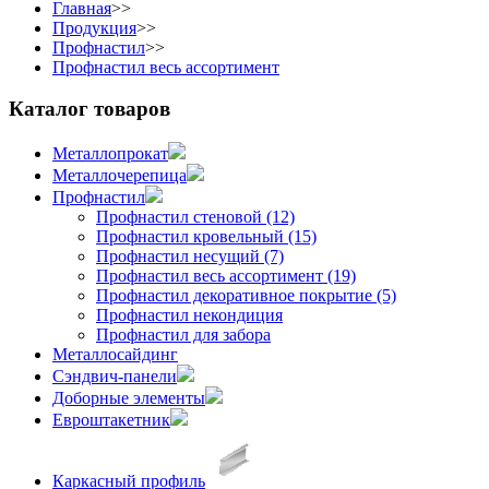
Главная
>>
Продукция
>>
Профнастил
>>
Профнастил весь ассортимент
Каталог товаров
Металлопрокат
Металлочерепица
Профнастил
Профнастил стеновой (12)
Профнастил кровельный (15)
Профнастил несущий (7)
Профнастил весь ассортимент (19)
Профнастил декоративное покрытие (5)
Профнастил некондиция
Профнастил для забора
Металлосайдинг
Сэндвич-панели
Доборные элементы
Евроштакетник
Каркасный профиль