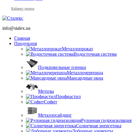
Кабинет дилера
info@stalex.ua
Главная
Продукция
Металлопрокат
Водосточная система
Подкровельные пленки
Металлочерепица
Мансардные окна
Метизы
Профнастил
Софит
Металлосайдинг
Рулонная гидроизоляция
Солнечная энергетика
Доборные элементы