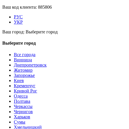
Ваш код клиента:
885806
РУС
УКР
Ваш город:
Выберите город
Выберите город
Все города
Винница
Днепропетровск
Житомир
Запорожье
Киев
Кременчуг
Кривой Рог
Одесса
Полтава
Черкассы
Чернигов
Харьков
Сумы
Хмельницкий